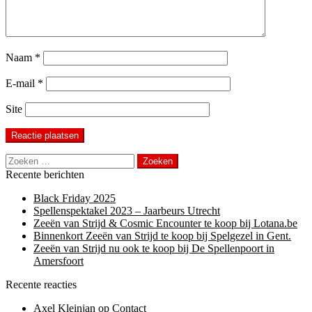
Naam
*
E-mail
*
Site
Zoeken
naar:
Recente berichten
Black Friday 2025
Spellenspektakel 2023 – Jaarbeurs Utrecht
Zeeën van Strijd & Cosmic Encounter te koop bij Lotana.be
Binnenkort Zeeën van Strijd te koop bij Spelgezel in Gent.
Zeeën van Strijd nu ook te koop bij De Spellenpoort in
Amersfoort
Recente reacties
Axel Kleinjan
op
Contact