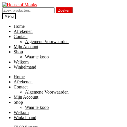
Ga
Ga
door
naar
Zoeken
Zoeken
naar
de
naar:
Menu
navigatie
inhoud
Home
Afrekenen
Contact
Algemene Voorwaarden
Mijn Account
Shop
Waar te koop
Welkom
Winkelmand
Home
Afrekenen
Contact
Algemene Voorwaarden
Mijn Account
Shop
Waar te koop
Welkom
Winkelmand