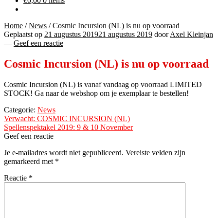
€
0,00
0 items
Home
/
News
/
Cosmic Incursion (NL) is nu op voorraad
Geplaatst op
21 augustus 2019
21 augustus 2019
door
Axel Kleinjan
—
Geef een reactie
Cosmic Incursion (NL) is nu op voorraad
Cosmic Incursion (NL) is vanaf vandaag op voorraad LIMITED
STOCK! Ga naar de webshop om je exemplaar te bestellen!
Categorie:
News
Bericht
Vorig
Verwacht: COSMIC INCURSION (NL)
bericht:
Volgend
Spellenspektakel 2019: 9 & 10 November
navigatie
bericht:
Geef een reactie
Je e-mailadres wordt niet gepubliceerd.
Vereiste velden zijn
gemarkeerd met
*
Reactie
*