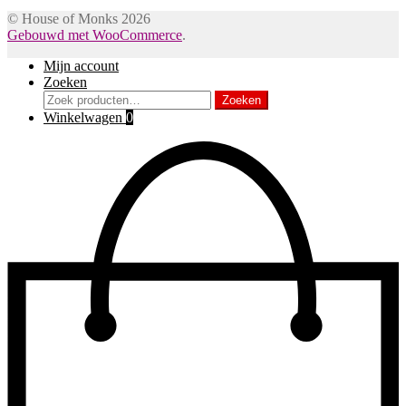
© House of Monks 2026
Gebouwd met WooCommerce
.
Mijn account
Zoeken
Zoeken
Zoeken
naar:
Winkelwagen
0